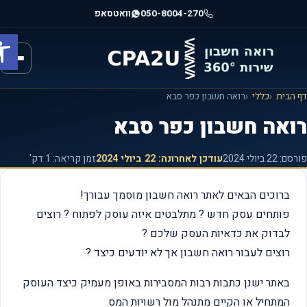
וג
050-8004-270
וואטסאפ
וכן
פתח ס
רכזי
הבית
כללי
רואה חשבון כפר סבא
ואה חשבון כפר סבא
רסם:
22 ביולי 2024
עודכן לאחרונה:
22 ביולי 2024
זמן קריאה: 1 דק'
ברוכים הבאים לאתר רואה חשבון מוסמך עבורך!
פותחים עסק חדש ? מתלבטים איזה עוסק לפתוח ? רוצים
לבדוק את כדאיות העסק שלכם ?
רוצים לעבור רואה חשבון אך לא יודעים כיצד ?
באתר ישנן כתבות רבות המסבירות באופן מעמיק כיצד העוסק
המתחיל או הקיים מתנהל מול רשויות המס