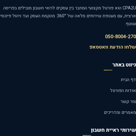
CPA2U הוא פורטל מקצועי המחבר בין עסקים לרואי חשבון מובילים בפריסה
ארצית, עם מעטפת שירותים מלאה של 360°: מהקמת העסק ועד ניהול פיננסי
טף.
050-8004-2
חו הודעת וואטסאפ
ווט באתר
 הבית
דות הפורטל
ר קשר
מרים ומדריכים
רותי ראיית חשבון