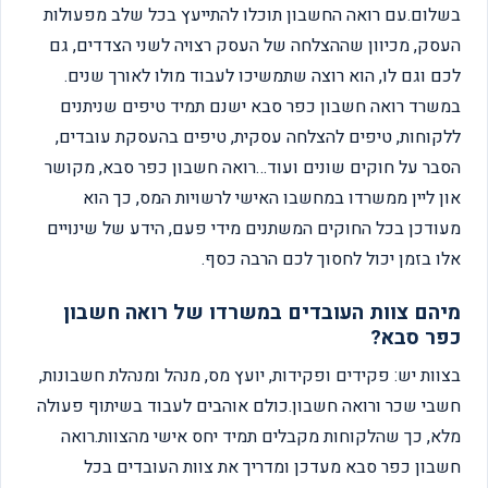
בשלום.עם רואה החשבון תוכלו להתייעץ בכל שלב מפעולות
העסק, מכיוון שההצלחה של העסק רצויה לשני הצדדים, גם
לכם וגם לו, הוא רוצה שתמשיכו לעבוד מולו לאורך שנים.
במשרד רואה חשבון כפר סבא ישנם תמיד טיפים שניתנים
ללקוחות, טיפים להצלחה עסקית, טיפים בהעסקת עובדים,
הסבר על חוקים שונים ועוד…רואה חשבון כפר סבא, מקושר
און ליין ממשרדו במחשבו האישי לרשויות המס, כך הוא
מעודכן בכל החוקים המשתנים מידי פעם, הידע של שינויים
אלו בזמן יכול לחסוך לכם הרבה כסף.
מיהם צוות העובדים במשרדו של רואה חשבון
כפר סבא?
בצוות יש: פקידים ופקידות, יועץ מס, מנהל ומנהלת חשבונות,
חשבי שכר ורואה חשבון.כולם אוהבים לעבוד בשיתוף פעולה
מלא, כך שהלקוחות מקבלים תמיד יחס אישי מהצוות.רואה
חשבון כפר סבא מעדכן ומדריך את צוות העובדים בכל