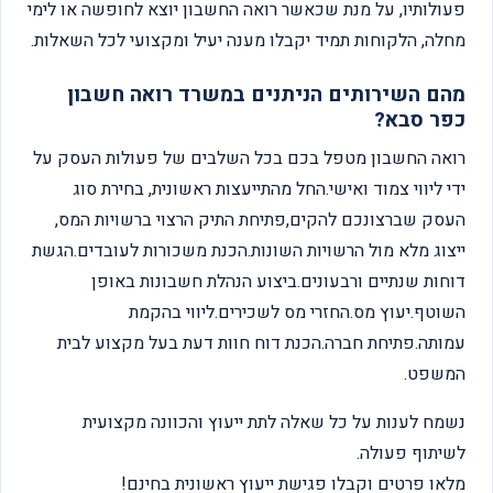
פעולותיו, על מנת שכאשר רואה החשבון יוצא לחופשה או לימי
מחלה, הלקוחות תמיד יקבלו מענה יעיל ומקצועי לכל השאלות.
מהם השירותים הניתנים במשרד רואה חשבון
כפר סבא?
רואה החשבון מטפל בכם בכל השלבים של פעולות העסק על
ידי ליווי צמוד ואישי.החל מהתייעצות ראשונית, בחירת סוג
העסק שברצונכם להקים,פתיחת התיק הרצוי ברשויות המס,
ייצוג מלא מול הרשויות השונות.הכנת משכורות לעובדים.הגשת
דוחות שנתיים ורבעונים.ביצוע הנהלת חשבונות באופן
השוטף.יעוץ מס.החזרי מס לשכירים.ליווי בהקמת
עמותה.פתיחת חברה.הכנת דוח חוות דעת בעל מקצוע לבית
המשפט.
נשמח לענות על כל שאלה לתת ייעוץ והכוונה מקצועית
לשיתוף פעולה.
מלאו פרטים וקבלו פגישת ייעוץ ראשונית בחינם!