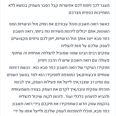
מעבר לכך ניתנת לכם אפשרות קבל הסבר מעמיק בנושא ללא
התחייבות כספית מצדכם.
כאשר רואה חשבון מנהל עבורכם את התיק מול הרשויות המס
השונות, אתם יכולים ליהנות משירות נוח ביותר, רואה חשבון
כפר סבא ייצג אותך מול הרשויות, ייתן לכם טיפים מקצועיים
לעסק שלכם על מנת להצליח.
עסקים רבים הבינו שמה שמוביל להצלחה אמיתית זה שיתוף
פעולה עם רואה חשבון שיש לו הרבה ניסיון.
תפקידו העיקרי של רואה חשבון כפר סבא הוא : הגשת דוחות
שנתיים ורבעונים,אך כתוספת לתפקידו הוא למד במשך השנים
עם נסיון רב שצבר,איך לייעל את פעילות העסק, איך לבנות
תוכנית עסקית טובה,איך לקדם את העסק בצורה משמעותית
ולהביא לניצחון כלכלי ועוד…לזהות לקוח שיכול להצליח
בהקמת עסק חדש.כשתפקידו את תיקכם בידי רואה חשבון
כפר סבא, תוכלו להתפנות לעסק שלכם ולייעל אותו על ידי