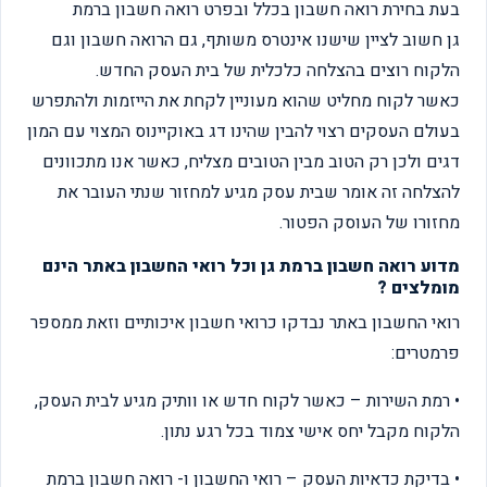
בעת בחירת רואה חשבון בכלל ובפרט רואה חשבון ברמת
גן חשוב לציין שישנו אינטרס משותף, גם הרואה חשבון וגם
הלקוח רוצים בהצלחה כלכלית של בית העסק החדש.
כאשר לקוח מחליט שהוא מעוניין לקחת את הייזמות ולהתפרש
בעולם העסקים רצוי להבין שהינו דג באוקיינוס המצוי עם המון
דגים ולכן רק הטוב מבין הטובים מצליח, כאשר אנו מתכוונים
להצלחה זה אומר שבית עסק מגיע למחזור שנתי העובר את
מחזורו של העוסק הפטור.
מדוע רואה חשבון ברמת גן וכל רואי החשבון באתר הינם
מומלצים ?
רואי החשבון באתר נבדקו כרואי חשבון איכותיים וזאת ממספר
פרמטרים:
• רמת השירות – כאשר לקוח חדש או וותיק מגיע לבית העסק,
הלקוח מקבל יחס אישי צמוד בכל רגע נתון.
• בדיקת כדאיות העסק – רואי החשבון ו- רואה חשבון ברמת