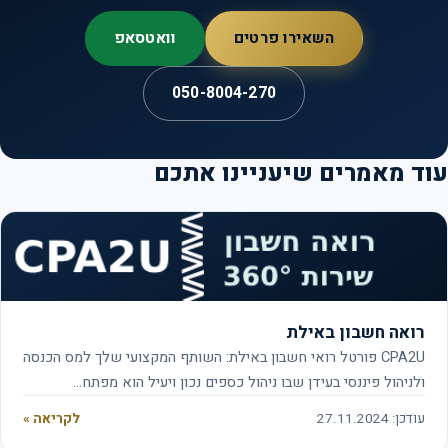
השאירו פרטים
וואטסאפ
050-8004-270
ד מאמרים שיעניינו אתכם
רואה חשבון באילת
CPA2U פורטל רואי חשבון באילת: השותף המקצועי שלך למס הכנסה
ולניהול פיננסי בעידן שבו ניהול כספים נכון ויעיל הוא מפתח…
עודכן: 27.11.2024
לקריאה »