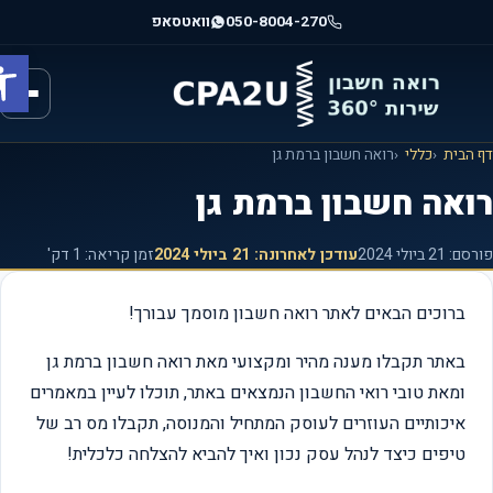
וג
050-8004-270
וואטסאפ
וכן
פתח ס
רכזי
הבית
כללי
רואה חשבון ברמת גן
ואה חשבון ברמת גן
רסם:
21 ביולי 2024
עודכן לאחרונה:
21 ביולי 2024
זמן קריאה: 1 דק'
ברוכים הבאים לאתר רואה חשבון מוסמך עבורך!
באתר תקבלו מענה מהיר ומקצועי מאת רואה חשבון ברמת גן
ומאת טובי רואי החשבון הנמצאים באתר, תוכלו לעיין במאמרים
איכותיים העוזרים לעוסק המתחיל והמנוסה, תקבלו מס רב של
טיפים כיצד לנהל עסק נכון ואיך להביא להצלחה כלכלית!