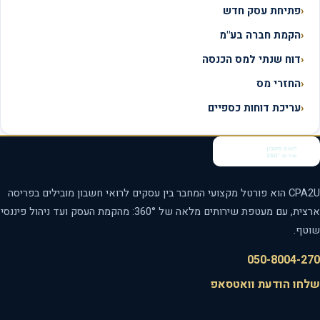
פתיחת עסק חדש
הקמת חברה בע"מ
דוח שנתי למס הכנסה
החזרי מס
עריכת דוחות כספיים
CPA2U הוא פורטל מקצועי המחבר בין עסקים לרואי חשבון מובילים בפריסה
ארצית, עם מעטפת שירותים מלאה של 360°: מהקמת העסק ועד ניהול פיננסי
טף.
050-8004-2
חו הודעת וואטסאפ