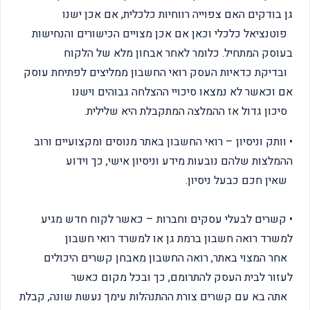
גן בודקים האם צפוייה רווחיות כלכלית, אם אכן ישנו
פוטנציאל כלכלי וכאן אם אכן מצויים הכישורים והנחישות
בעוסק המתחיל. כלומר לאחר אבחון מלא של הלקוח
ובדיקת כדאיות העסק רואי החשבון ממליצים לפתיחת עוסק
אם וכאשר לא נמצאו סיכויי ההצלחה גבוהים וישנו
סיכון גדול אז ההמלצה המתקבלת היא שלילית.
• וותק וניסיון – רואי החשבון באתר מנוסים ומקצועיים ורוב
ההמלצות שלהם נובעות מידע וניסיון אישי, כך וידוע
שאין חכם כבעל ניסיון.
• קשרים לבעלי עסקים וחברות – כאשר לקוח חדש מגיע
למשרד רואה חשבון ברמת גן או למשרד רואי חשבון
אחר המצוי באתר, רואה החשבון מאבחן קשרים היכולים
לעזור לבית העסק להתרומם, כך ובכל מקום כאשר
אתה בא עם קשרים צורת ההתנהלות עימך נעשת שונה, קבלת