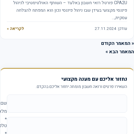
CPA2U פורטל רואי חשבון באלעד – השותף האולטימטיבי לניהול
פיננסי מקצועי בעידן שבו ניהול פיננסי נכון הוא המפתח להצלחה
עסקית,…
עודכן: 27.11.2024
לקריאה »
המאמר הקודם
אמר הבא »
נחזור אליכם עם מענה מקצועי
השאירו פרטים ורואה חשבון מומחה יחזור אליכם בהקדם.
אתר החברה (להשאיר ריק)
שם
מלא
*
טלפון
*