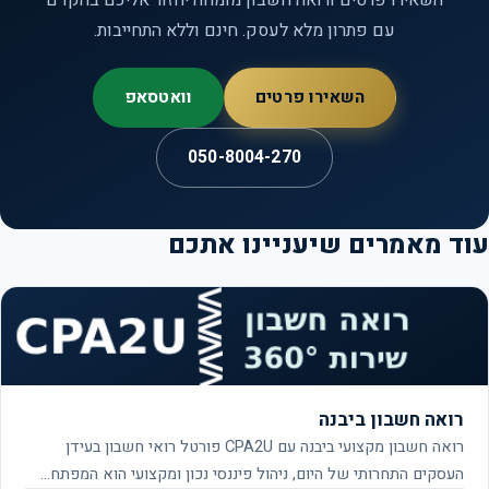
השאירו פרטים ורואה חשבון מומחה יחזור אליכם בהקדם
עם פתרון מלא לעסק. חינם וללא התחייבות.
השאירו פרטים
וואטסאפ
050-8004-270
ד מאמרים שיעניינו אתכם
רואה חשבון ביבנה
רואה חשבון מקצועי ביבנה עם CPA2U פורטל רואי חשבון בעידן
העסקים התחרותי של היום, ניהול פיננסי נכון ומקצועי הוא המפתח…