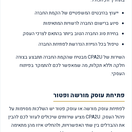
בתהליך זה, הכולל:
ייעוץ בהיבטים המשפטיים של הקמת החברה
סיוע ברישום החברה לרשויות המתאימות
בחירת סוג החברה הטוב ביותר בהתאם לצרכי העסק
טיפול בכל הניירת הנדרשת לפתיחת החברה
השירות של CPA2U מבטיח שהקמת החברה תתבצע בצורה
חלקה וללא תקלות, מה שמאפשר לכם להתמקד בפיתוח
העסקי.
פתיחת עוסק מורשה ופטור
לפתיחת עוסק מורשה או עוסק פטור יש השלכות מסוימות על
ניהול העסק. CPA2U מציע שירותים שיכולים לעזור לכם להבין
את ההבדלים בין שתי האפשרויות, ולהחליט איזו מהן מתאימה