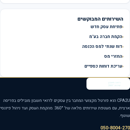
השירותים המבוקשים
פתיחת עסק חדש
הקמת חברה בע"מ
דוח שנתי למס הכנסה
החזרי מס
עריכת דוחות כספיים
CPA2U הוא פורטל מקצועי המחבר בין עסקים לרואי חשבון מובילים בפריסה
ארצית, עם מעטפת שירותים מלאה של 360°: מהקמת העסק ועד ניהול פיננסי
טף.
050-8004-2