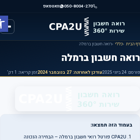
וג
050-8004-270
וואטסאפ
וכן
פתח ס
רכזי
הבית
כללי
רואה חשבון ברמלה
ואה חשבון ברמלה
רסם:
24 ביוני 2025
עודכן לאחרונה:
27 בנובמבר 2024
זמן קריאה: 1 דק'
בעמוד הזה תמצאו:
CPA2U פורטל רואי חשבון ברמלה – הבחירה הנכונה