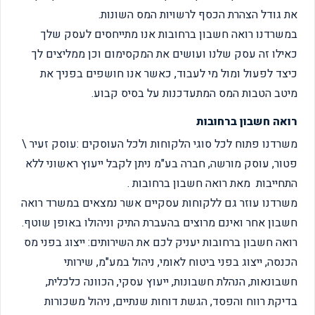
את גודל הצהרת הכסף לרשויות המס השונות.
במשרדנו רואה חשבון ברחובות אנו מתייחסים לעסק שלך
כאילו זה עסק שלנו ועושים את המקסימום וכן ממליצים לך
כיצד לפעול ומול מי לעבוד, כאשר אנו חושפים בפניך את
מיטב הטבות המס המתעדכנות על בסיס קבוע.
רואה חשבון ברחובות
משרדנו פתוח לכל סוגי הלקוחות ולכל העוסקים :עוסק זעיר \
פטור, עוסק מורשה, חברה בע"מ ניתן לקבל ייעוץ ראשוני ללא
התחייבות מאת רואה חשבון ברחובות .
משרדנו עוזר גם ללקוחות עסקיים אשר נמצאים במשרד רואה
חשבון אחר ואינם מרוצים בהעברת התיק וניהולו באופן שוטף.
רואה חשבון ברחובות יעניק לכם את השירותים: ייצוג בפני מס
הכנסה, ייצוג בפני ביטוח לאומי, ניהול במע"מ, שירותי
חשבונאות, הנהלת חשבונות, ייעוץ עסקי, הכוונה כלכלית,
בדיקת רווח והפסד, הגשת דוחות שנתיים, ניהול משכורות