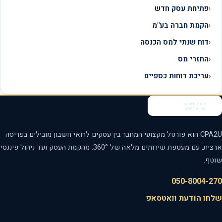
פתיחת עסק חדש
הקמת חברה בע"מ
דוח שנתי למס הכנסה
החזרי מס
עריכת דוחות כספיים
CPA2U הוא פורטל מקצועי המחבר בין עסקים לרואי חשבון מובילים בפריסה
ארצית, עם מעטפת שירותים מלאה של 360°: מהקמת העסק ועד ניהול פיננסי
טף.
050-8004-2
חו הודעת וואטסאפ