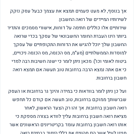
אך בנוסף, לא מעט פעמים תמצא את עצמך כבעל עסק נזקק
לשירותיו המיידים של רואה החשבון.
שירותיים אלו כוללים חתימה על דוחות, אישורי מסמכים והתדיר
ביותר הינו העברת החומר החשבונאי של עסקך בכדי שרואה
החשבון שלך יוכל להגיש את הדוחות התקופתיים של עסקך
למוסדות הממשלתיים (מע"מ, מס הכנסה, מס הכנסה ניכויים,
ביטוח לאומי וכו'). מכאן ניתן לומר כי ישנה חשיבות רבה למדי
כי אם אתה נמצא הרבה ברחובות טוב תעשה אם תמצא רואה
חשבון ברחובות.
ועל כן ניתן לומר בוודאות כי במידה והינך גר ברחובות או העסק
שברשותך ממוקם ברחובות, טוב תעשה אם קודם כל תחפש
רואה חשבון ברחובות. אך זהו רק הצעד הראשון, לאחר
מציאת רואה חשבון ברחובות עליך לוודא בצורה מספקת כי
אותו רואה חשבון ברחובות עומד בקריטריונים הראשונים אשר
מנינו לעיל אשר הם מהווים את כללי היסוד בבחירת רואה