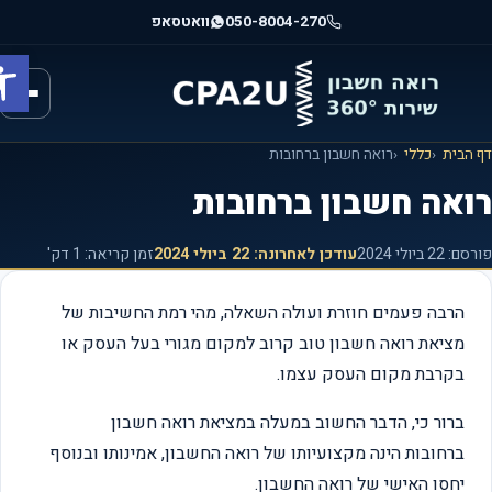
וג
050-8004-270
וואטסאפ
וכן
פתח ס
רכזי
הבית
כללי
רואה חשבון ברחובות
ואה חשבון ברחובות
רסם:
22 ביולי 2024
עודכן לאחרונה:
22 ביולי 2024
זמן קריאה: 1 דק'
הרבה פעמים חוזרת ועולה השאלה, מהי רמת החשיבות של
מציאת רואה חשבון טוב קרוב למקום מגורי בעל העסק או
בקרבת מקום העסק עצמו.
ברור כי, הדבר החשוב במעלה במציאת רואה חשבון
ברחובות הינה מקצועיותו של רואה החשבון, אמינותו ובנוסף
יחסו האישי של רואה החשבון.