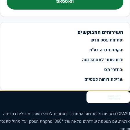
וואטסאפ
השירותים המבוקשים
פתיחת עסק חדש
הקמת חברה בע"מ
דוח שנתי למס הכנסה
החזרי מס
עריכת דוחות כספיים
CPA2U הוא פורטל מקצועי המחבר בין עסקים לרואי חשבון מובילים בפריסה
ארצית, עם מעטפת שירותים מלאה של 360°: מהקמת העסק ועד ניהול פיננסי
טף.