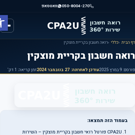
וג
050-8004-270
וואטסאפ
וכן
פתח ס
רכזי
הבית
כללי
רואה חשבון בקריית מוצקין
ואה חשבון בקריית מוצקין
רסם:
9 במרץ 2025
עודכן לאחרונה:
27 בנובמבר 2024
זמן קריאה: 1 דק'
בעמוד הזה תמצאו:
CPA2U פורטל רואי חשבון בקריית מוצקין – השירות