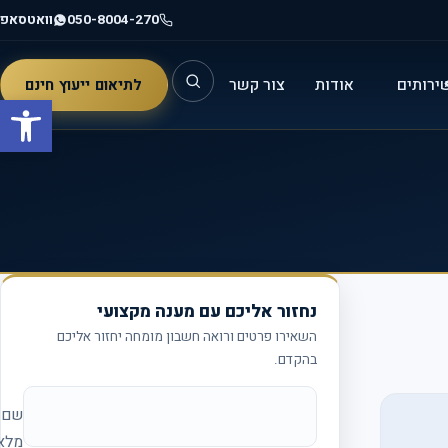
050-8004-270
וואטסאפ
ירותים
אודות
צור קשר
לתיאום ייעוץ חינם
פתח סרגל
נחזור אליכם עם מענה מקצועי
השאירו פרטים ורואה חשבון מומחה יחזור אליכם
בהקדם.
אתר החברה (להשאיר ריק)
שם
מלא