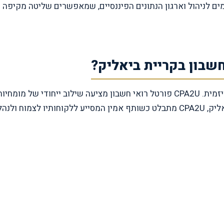
ם לניהול וארגון הנתונים הפיננסיים, שמאפשרים שליטה מקיפה
בחירת רואה חשבון היא החלטה משמעותית עבור כל עסק ויזמית. CPA2U פורטל רואי חשבון מציעה שילוב ייחודי של מומחיו
מקצועית, שירות אישי ומענה טכנולוגי מתקדם. בקריית ביאליק, CPA2U מתבלט כשותף אמין המסייע ללקוחותיו לצמוח ולנה