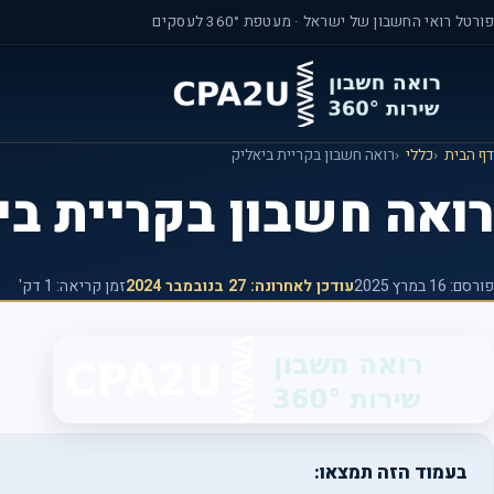
ילוג
פורטל רואי החשבון של ישראל · מעטפת 360° לעסקים
תוכן
מרכזי
דף הבית
כללי
רואה חשבון בקריית ביאליק
רואה חשבון בקריית בי
פורסם:
16 במרץ 2025
עודכן לאחרונה:
27 בנובמבר 2024
זמן קריאה: 1 דק'
בעמוד הזה תמצאו: