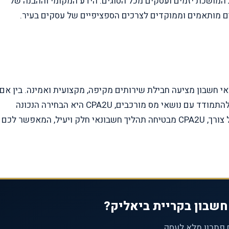
המושכת יזמים ועסקים מכל הסוגים. הידע המקומי וההבנה של
 חשבון בקריית ביאליק, CPA2U פורטל רואי חשבון מציעה חבילת שירותים מקיפה, מקצועית ואמינה. בין אם
אתם עומדים לפתוח עסק חדש, לנהל את העסק הקיים או להתמודד עם נושאי מס מורכבים, CPA2U היא הבחירה הנכונה
עבורכם. עם ליווי אישי, מומחיות מקצועית ומענה מהיר לכל צורך, CPA2U מבטיחה תהליך חשבונאי חלק ויעיל, המאפשר לכם
חשבון בקריית ביאליק?
 פתרון מלא לעסק.