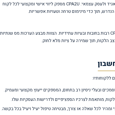
הגשת דוחות שנתיים והצהרות הון היא חובה חשובה לכל תאגיד ולעסק עצמאי. CPA2U מספק ליווי אישי ומקצועי לכל לקוח
נדרש, תוך כדי מינימום טרחה וטעויות אפשריות.
התנהלות נבונה מול מס הכנסה יכולה לחסוך ללקוחות CPA2U רבות בחובות ובעיות עתידיות. הצוות מבצע הערכות מס שנתיות,
צב הלקוח, תוך שמירה על ציות מלא לחוק.
מכים ובעלי ניסיון רב בתחום, המספקים ייעוץ מקצועי ומעמיק.
מהיר לכל שאלה או צורך, מבטיחה טיפול יעיל ויעיל בכל בקשה.