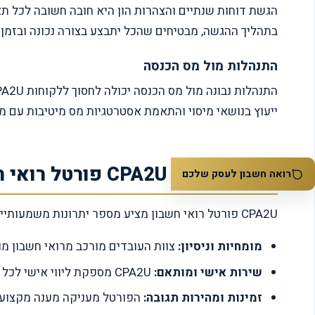
בתהליך ההגשה, מבטיחים שהכל יתבצע בצורה נכונה ובזמן ה
התנהלות מול מס הכנסה
ייעוץ בנושאי מיסוי והתאמת אסטרטגיות מס מיטיבות עם מ
היתרונות של CPA2U פורטל רואי חשבון
רואה חשבון לעסק שלכם
CPA2U פורטל רואי חשבון מציע מספר יתרונות משמעותיים ללקוחותיו:
מומחיות וניסיון:
צוות העובדים מורכב מרואי חשבון מוס
שירות אישי ומותאם:
CPA2U מספקת ליווי אישי לכל לקוח, מותאמת לצרכיו הספציפיים ולדרישות העסקיות שלו.
זמינות ומהירות תגובה:
הפורטל מעניקה מענה מקצועי ו