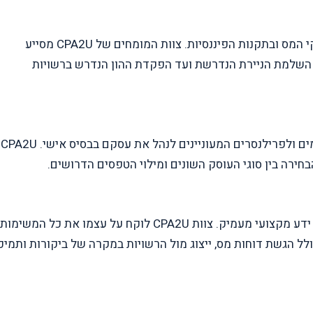
הקמת חברה היא תהליך מורכב הדורש הבנה מעמיקה בחוקי המס ובתקנות הפיננסיות. צוות המומחים של CPA2U מסייע
ך השלמת הניירת הנדרשת ועד הפקדת ההון הנדרש ברשויות
פתיחת עוסק מורשה או פטור היא אפשרות אידיאלית ליזמים ולפרילנסרים המעוניינים לנהל את עסקם בבסיס אישי. CPA2U
בחירה בין סוגי העוסק השונים ומילוי הטפסים הדרושים.
התמודדות מול רשויות המס יכולה להיות מאתגרת ולדרוש ידע מקצועי מעמיק. צוות CPA2U לוקח על עצמו את כל המשימות
ולל הגשת דוחות מס, ייצוג מול הרשויות במקרה של ביקורות ותמיכ