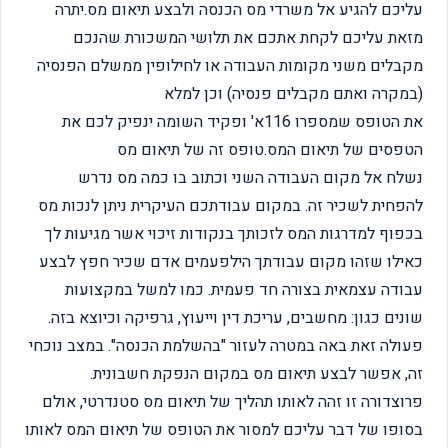
עליכם להגיע אל משרדי מס הכנסה ולבצע תיאום מס.יתרה
מזאת עליכם לקחת אתכם את תלושי המשכורת שהנכם
מקבלים משני מקומות העבודה או לחילופין ממשלם הפנסיה
(במקרה ואתם מקבלים פנסיה) וכן למלא
את הטופס שמספרו 116א' ופקיד השומה ינפיק לכם את
הטפסים של תיאום המס.טופס זה של תיאום מס
נשלח אל מקום העבודה השני וכתוב בו כמה מס נדרש
להפחית לשכיר זה. במקום עבודתכם העיקרית ניתן לנכות מס
בכפוף למדרגות המס לזכותך בנקודות זיכוי אשר מגיעות לך
כאילו שזהו מקום עבודתך הילפעמים אדם שכיר חפץ לבצע
עבודה עצמאית בצורה חד פעמית. כמו למשל במקצועות
שונים כגון: מחשבים, עריכת דין וייעוץ, גרפיקה וכיוצא בזה.
פעולה זאת באה במטרה לעזור "בהשלמת הכנסה". במצב נוכחי
זה, אפשר לבצע תיאום מס במקום הנפקת חשבונית.
פרוצדורה זו זהה לאותו תהליך של תיאום מס סטנדרטי, אולם
בסופו של דבר עליכם למסור את הטופס של תיאום המס לאותו