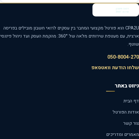
CPA2U הוא פורטל מקצועי המחבר בין עסקים לרואי חשבון מובילים בפריסה
ארצית, עם מעטפת שירותים מלאה של 360°: מהקמת העסק ועד ניהול פיננסי
טף.
050-8004-2
חו הודעת וואטסאפ
ווט באתר
 הבית
דות הפורטל
ר קשר
מרים ומדריכים