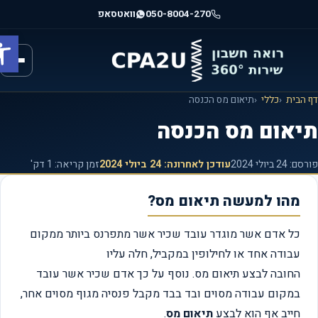
וג
050-8004-270
וואטסאפ
וכן
פתח ס
רכזי
הבית
כללי
תיאום מס הכנסה
יאום מס הכנסה
רסם:
24 ביולי 2024
עודכן לאחרונה:
24 ביולי 2024
זמן קריאה: 1 דק'
מהו למעשה תיאום מס?
כל אדם אשר מוגדר עובד שכיר אשר מתפרנס ביותר ממקום
עבודה אחד או לחילופין במקביל, חלה עליו
החובה לבצע תיאום מס. נוסף על כך אדם שכיר אשר עובד
במקום עבודה מסוים ובד בבד מקבל פנסיה מגוף מסוים אחר,
חייב אף הוא לבצע
תיאום מס
.