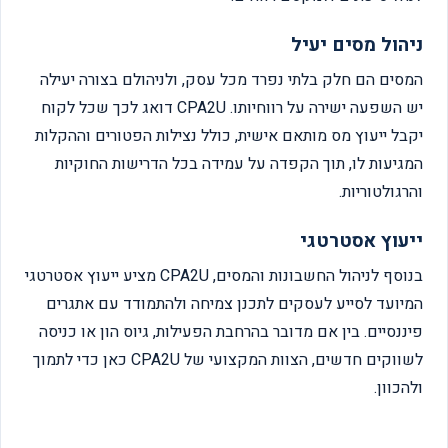
ניהול מסים יעיל
המסים הם חלק בלתי נפרד מכל עסק, ולניהולם בצורה יעילה
יש השפעה ישירה על רווחיותו. CPA2U דואג לכך שכל לקוח
יקבל ייעוץ מס מותאם אישית, כולל נצילות הפטורים וההקלות
המגיעות לו, תוך הקפדה על עמידה בכל הדרישות החוקיות
והרגולטוריות.
ייעוץ אסטרטגי
בנוסף לניהול החשבונות והמסים, CPA2U מציע ייעוץ אסטרטגי
המיועד לסייע לעסקים לתכנן צמיחה ולהתמודד עם אתגרים
פיננסיים. בין אם מדובר בהרחבת הפעילות, גיוס הון או כניסה
לשווקים חדשים, הצוות המקצועי של CPA2U כאן כדי לתמוך
ולהכוון.