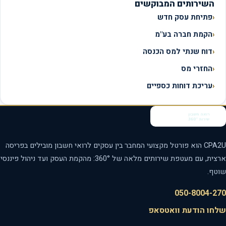
השירותים המבוקשים
פתיחת עסק חדש
הקמת חברה בע"מ
דוח שנתי למס הכנסה
החזרי מס
עריכת דוחות כספיים
CPA2U הוא פורטל מקצועי המחבר בין עסקים לרואי חשבון מובילים בפריסה
ארצית, עם מעטפת שירותים מלאה של 360°: מהקמת העסק ועד ניהול פיננסי
טף.
050-8004-2
חו הודעת וואטסאפ