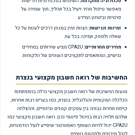
טכנולוגיה מתקדמת:
השימוש בטכנולוגיות חדישות
מאפשר טיפול מהיר ויעיל בכל תהליך, תוך שמירה על
פרטיות וביטחון המידע.
זמינות ונגישות:
הצוות זמין במגוון דרכים לענות על כל
שאלה ולספק תמיכה בכל עת.
מחירים תחרותיים:
CPA2U מציע שירותים במחירים
נגישים, המותאמים לתקציבים השונים של הלקוחות.
החשיבות של רואה חשבון מקצועי בנצרת
נטענת החשיבות של רואה חשבון מקצועי גדלה בהתפתחות
הכלכלה המקומית והגלובלית. בנצרת, כמו בערים רבות אחרות,
קיימת תחרות גבוהה בין עסקים קטנים ובינוניים, וההצלחה
שלהם תלויה רבות בניהול פיננסי נכון. רואה חשבון מקצועי כמו
CPA2U יכול להיות השותף האסטרטגי שיסייע לנצל הזדמנויות,
לנהל סיכונים ולמקסם רווחים.