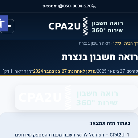
וג
050-8004-270
וואטסאפ
וכן
פתח ס
רכזי
הבית
כללי
רואה חשבון בנצרת
ואה חשבון בנצרת
רסם:
27 בינואר 2025
עודכן לאחרונה:
27 בנובמבר 2024
זמן קריאה: 1 דק'
בעמוד הזה תמצאו:
CPA2U – הפורטל לרואי חשבון מנצרת המספק שירותים