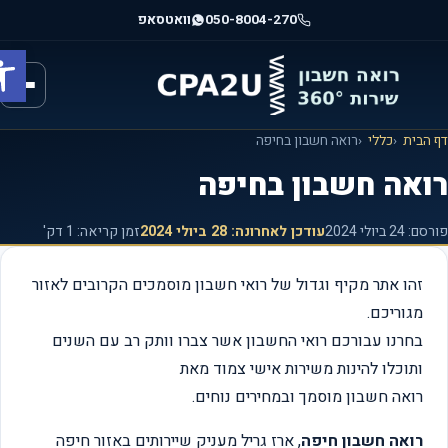
וג
050-8004-270
וואטסאפ
וכן
פתח ס
רכזי
הבית
כללי
רואה חשבון בחיפה
ואה חשבון בחיפה
רסם:
24 ביולי 2024
עודכן לאחרונה:
28 ביולי 2024
זמן קריאה: 1 דק'
זהו אתר מקיף וגדול של רואי חשבון מוסמכים הקרובים לאזור
מגוריכם.
בחרנו עבורכם רואי החשבון אשר צברו וותק רב עם השנים
ותוכלו להינות משירות אישי צמוד מאת
רואה חשבון מוסמך ובמחירים נוחים.
רואה חשבון חיפה
, ארז גריל מעניק שיירותים באזור חיפה