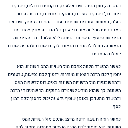
והסביבה, נותן מענה שירותי לעסקים קטנים וגדולים, עוסקים
פטורים \ עוסקים זעירים, עוסקים מורשים, חברות, חברות
בע"מ, עמותות, עובדים שכירים ועוד… המשרד מעניק שירותים
באזור חיפה ומלווה אתכם לאורך כל הדרך ובאופן צמוד עוד
מפגישת הייעוץ הראשונה הניתנת ללא עלות! כבר מהפגישה
הראשונה תוכלו להתרשם מרצוננו לקדם אתכם ולהכניס אתכם
לעולם העסקים.
כאשר המשרד מלווה אתכם מול רשויות המס השונות, הוא
יחסוך לכם הרבה הוצאות מיותרות, יחסוך לכם נסיעות, טרטורים
והתחשבנויות מול הרשויות השונות באינטרנט לרשויות המס
השונות, כך שהוא מודע לשינויים בחוקים, המשתנים די הרבה
והמשרד מתעדכן באופן שוטף .ידע זה יכול לחסוך לכם המון
כסף.
כאשר רואה חשבון חיפה מייצג אתכם מול רשויות המס
השונות, הוא יחסוך לכם הרבה הוצאות מיותרות, יחסוך לכם