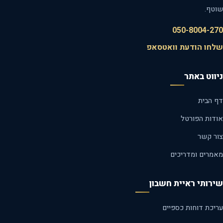
טף.
050-8004-2
חו הודעת וואטסאפ
ווט באתר
 הבית
דות הפורטל
ר קשר
מרים ומדריכים
רותי ראיית חשבון
יכת דוחות כספיים