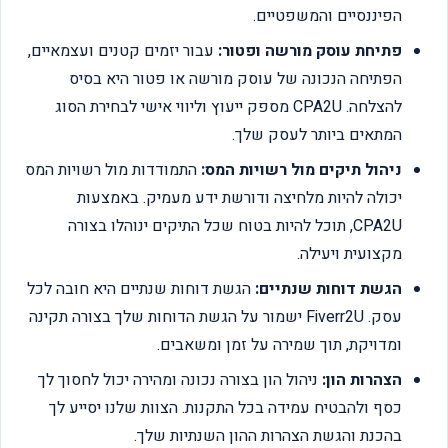
הפיננסיים והמשפטיים.
פתיחת עוסק מורשה ופטור:
עבור יזמים קטנים ועצמאיים,
הפתיחה הנכונה של עוסק מורשה או פטור היא בסיס
להצלחה. CPA2U מספק ייעוץ וליווי אישי לבחירת הסוג
המתאים ביותר לעסק שלך.
ניהול תיקים מול רשויות המס:
התמודדות מול רשויות המס
יכולה להיות מלחיצה ודורשת ידע מעמיק. באמצעות
CPA2U, תוכל להיות בטוח שכל התיקים ינוהלו בצורה
מקצועית ויעילה.
הגשת דוחות שנתיים:
הגשת דוחות שנתיים היא חובה לכל
עסק. Fiverr2U ישמור על הגשת הדוחות שלך בצורה תקינה
ומדויקת, תוך שמירה על זמן ומשאבים.
הצהרות הון:
ניהול הון בצורה נכונה ומהירה יכול לחסוך לך
כסף ולהבטיח עמידה בכל התקנות. הצוות שלנו יסייע לך
בהכנת והגשת הצהרות ההון השנתיות שלך.