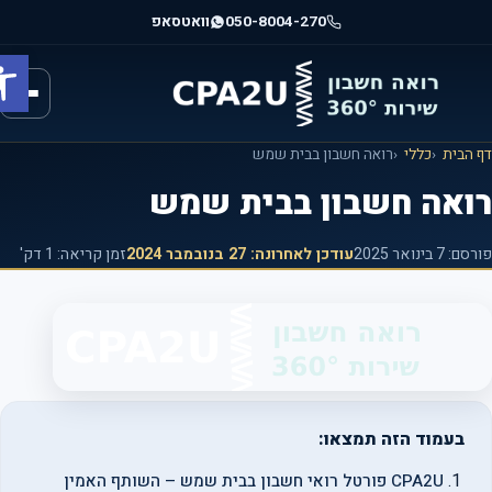
וג
050-8004-270
וואטסאפ
וכן
פתח ס
רכזי
הבית
כללי
רואה חשבון בבית שמש
ואה חשבון בבית שמש
רסם:
7 בינואר 2025
עודכן לאחרונה:
27 בנובמבר 2024
זמן קריאה: 1 דק'
בעמוד הזה תמצאו:
CPA2U פורטל רואי חשבון בבית שמש – השותף האמין