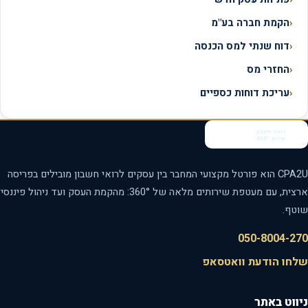
הקמת חברה בע"מ
דוח שנתי למס הכנסה
החזרי מס
עריכת דוחות כספיים
CPA2U הוא פורטל מקצועי המחבר בין עסקים לרואי חשבון מובילים בפריסה
ארצית, עם מעטפת שירותים מלאה של 360°: מהקמת העסק ועד ניהול פיננסי
טף.
050-8004-2
חו הודעת וואטסאפ
ווט באתר