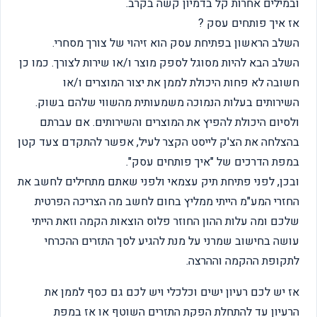
ובמילים אחרות קל בדמיון קשה בקרב.
אז איך פותחים עסק ?
השלב הראשון בפתיחת עסק הוא זיהוי של צורך מסחרי.
השלב הבא להיות מסוגל לספק מוצר ו/או שירות לצורך. כמו כן
חשובה לא פחות היכולת לממן את יצור המוצרים ו/או
השירותים בעלות הנמוכה משמעותית מהשווי שלהם בשוק.
ולסיום היכולת להפיץ את המוצרים והשירותים. אם עברתם
בהצלחה את הצ'ק לייסט הקצר לעיל, אפשר להתקדם צעד קטן
במפת הדרכים של "איך פותחים עסק".
ובכן, לפני פתיחת תיק עצמאי ולפני שאתם מתחילים לחשב את
החזרי המע"מ הייתי ממליץ בחום לחשב מה הצריכה הפרטית
שלכם ומה עלות ההון החוזר פלוס הוצאות הקמה וזאת הייתי
עושה בחישוב שמרני על מנת להגיע לסך התזרים ההכרחי
לתקופת ההקמה וההרצה.
אז יש לכם רעיון ישים וכלכלי ויש לכם גם כסף לממן את
הרעיון עד להתחלת הפקת התזרים השוטף או אז במפת