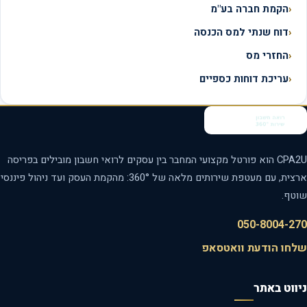
הקמת חברה בע"מ
דוח שנתי למס הכנסה
החזרי מס
עריכת דוחות כספיים
CPA2U הוא פורטל מקצועי המחבר בין עסקים לרואי חשבון מובילים בפריסה
ארצית, עם מעטפת שירותים מלאה של 360°: מהקמת העסק ועד ניהול פיננסי
טף.
050-8004-2
חו הודעת וואטסאפ
ווט באתר