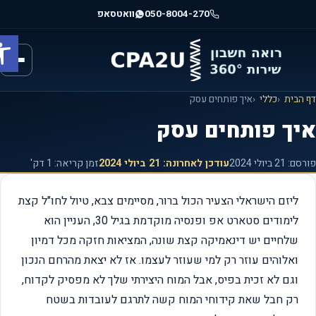
וג
050-8004-270
וואטסאפ
וכן
פתח ס
רכזי
הבית
כללי
איך פותחים עסק
יך פותחים עסק
רסם:
21 ביולי 2024
עודכן לאחרונה:
21 ביולי 2024
זמן קריאה: 1 דק'
ליזם הישראלי הצעיר הכול ברור, מסיימים צבא, טיול לחו"ל קצת
לימודים סטארט אפ ופנסיה מוקדמת בגיל 30, העניין הוא
שלחיים יש דינאמיקה קצת שונה, המציאות חזקה מכל דמיון
ואלוהים עוזר רק למי שעוזר לעצמו. אז לא יצאת מהרחם הנכון
וגם לא זכית בפיס, אבל המוח היצירתי שלך לא מפסיק לקדוח,
רק חבל שאת קידוחי המוח קשה לתרגם לעובדות בשטח