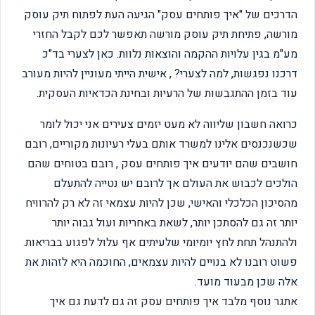
הדרכים של "איך פותחים עסק" הגיעה העת לפתוח תיק עוסק
מורשה, פתיחת תיק עוסק מורשה תאפשר לכם לקבל החזרי
מע"מ בגין עלויות ההקמה והוצאות נלוות. כאן לצערי בד"כ
דרכנו נפגשות, למה לצערי? , אישית הייתי מעוניין להיות מעורב
עוד בזמן ההתגבשות של הרעיות ובחינת הכדאיות העסקית.
כרואה חשבון שליווה לא מעט יזמים צעירים אני יכול לומר
שכשנכנסים אלינו למשרד אותם בעלי רעיונות מקוריים, רובם
חושבים שהם יודעים איך פותחים עסק , רובם בטוחים שהם
הולכים לכבוש את העולם אך לרובם יש נטייה להתעלם
מהסיכון הכלכלי והאישי, שכן להיות עצמאי זה לא רק להרוויח
יותר זה גם להסתכן יותר, לשאת באחריות ועול גבוה יותר
ולהתנהל תחת לחץ יומיומי שלעיתים אף עלול לפגוע בבריאות.
פשוט רובנו לא בנויים להיות עצמאים, החוכמה היא לזהות את
אלה שכן מבעוד מועד.
אתגר נוסף מלבד איך פותחים עסק זה גם לדעת גם איך